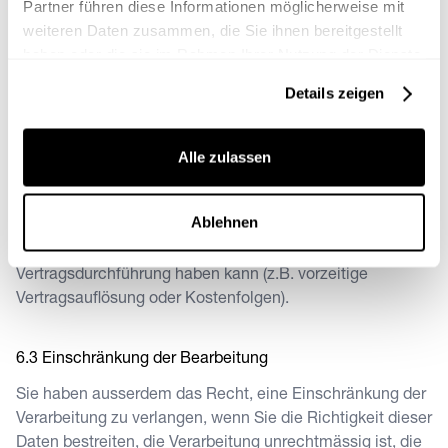
Partner führen diese Informationen möglicherweise mit
Löschung und Berichtigung
weiteren Daten zusammen, die Sie ihnen bereitgestellt
Sie haben jederzeit die Möglichkeit, die Löschung oder
haben oder die sie im Rahmen Ihrer Nutzung der Dienste
Berichtigung bzw. Vervollständigung Ihrer Daten zu
gesammelt haben.
Details zeigen
verlangen, sofern keine gesetzlichen
Aufbewahrungspflichten oder ein gesetzlicher
Erlaubnistatbestand entgegenstehen.
Alle zulassen
Bitte beachten Sie, dass die Ausübung Ihrer Rechte unter
Ablehnen
Umständen im Konflikt mit vertraglichen Vereinbarungen
stehen und entsprechende Auswirkungen auf die
Vertragsdurchführung haben kann (z.B. vorzeitige
Vertragsauflösung oder Kostenfolgen).
Einschränkung der Bearbeitung
Sie haben ausserdem das Recht, eine Einschränkung der
Verarbeitung zu verlangen, wenn Sie die Richtigkeit dieser
Daten bestreiten, die Verarbeitung unrechtmässig ist, die