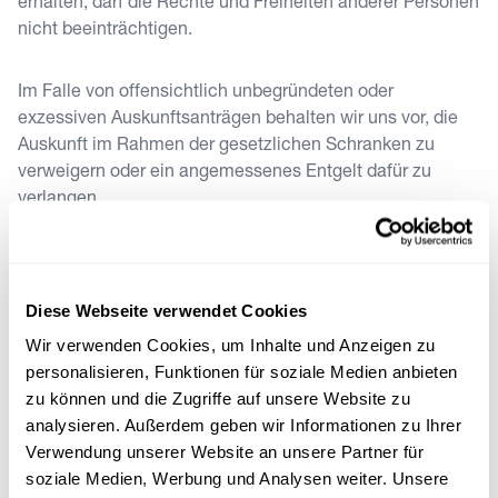
erhalten, darf die Rechte und Freiheiten anderer Personen
nicht beeinträchtigen.
Im Falle von offensichtlich unbegründeten oder
exzessiven Auskunftsanträgen behalten wir uns vor, die
Auskunft im Rahmen der gesetzlichen Schranken zu
verweigern oder ein angemessenes Entgelt dafür zu
verlangen.
Die Bearbeitung Ihres Gesuchs unterliegt der
gesetzlichen Frist von 30 Tagen. Diese Frist dürfen wir
Diese Webseite verwendet Cookies
aufgrund der Komplexität und der hohen Anzahl von
Anfragen um zwei weitere Monate verlängern, soweit dies
Wir verwenden Cookies, um Inhalte und Anzeigen zu
erforderlich ist. Sie werden über die Fristverlängerung
personalisieren, Funktionen für soziale Medien anbieten
innerhalb eines Monats nach dem Stellen des
zu können und die Zugriffe auf unsere Website zu
Auskunftsgesuch informiert. Zugleich werden Ihnen die
analysieren. Außerdem geben wir Informationen zu Ihrer
Gründe für die Verlängerung genannt.
Verwendung unserer Website an unsere Partner für
soziale Medien, Werbung und Analysen weiter. Unsere